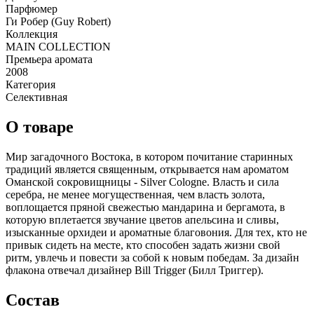
Парфюмер
Ги Робер (Guy Robert)
Коллекция
MAIN COLLECTION
Премьера аромата
2008
Категория
Селективная
О товаре
Мир загадочного Востока, в котором почитание старинных
традиций является священным, открывается нам ароматом
Оманской сокровищницы - Silver Cologne. Власть и сила
серебра, не менее могущественная, чем власть золота,
воплощается пряной свежестью мандарина и бергамота, в
которую вплетается звучание цветов апельсина и сливы,
изысканные орхидеи и ароматные благовония. Для тех, кто не
привык сидеть на месте, кто способен задать жизни свой
ритм, увлечь и повести за собой к новым победам. За дизайн
флакона отвечал дизайнер Bill Trigger (Билл Триггер).
Состав