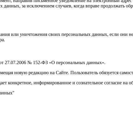
момент, направив письменное уведомление на электронный адрес
нных, за исключением случаев, когда вправе продолжать обработку
вания или уничтожения своих персональных данных, если они не
ра.
от 27.07.2006 № 152-ФЗ «О персональных данных».
змещая новую редакцию на Сайте. Пользователь обязуется самос
дает
конкретное, информированное и сознательное согласие
на о
данных
"