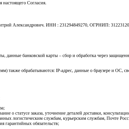
я настоящего Согласия.
Дмитрий Александрович. ИНН : 231294849270, ОГРНИП: 3122312
ы, данные банковской карты – сбор и обработка через защище
м) также обрабатываются: IP-адрес, данные о браузере и ОС, св
:
за;
ние о статусе заказа, уточнение деталей доставки, консультации
данных логистическим службам, курьерским службам, Почте Росс
ия гарантийных обязательств;