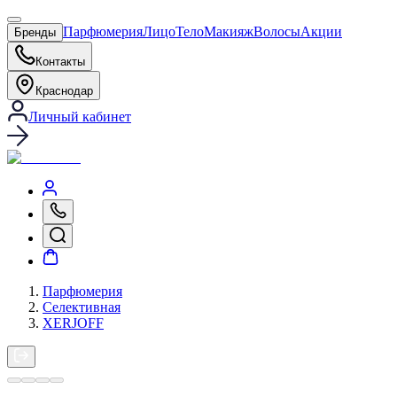
Парфюмерия
Лицо
Тело
Макияж
Волосы
Акции
Бренды
Контакты
Краснодар
Личный кабинет
Парфюмерия
Селективная
XERJOFF