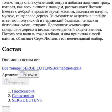
только тогда стала султанской, когда я добавил ладанник траву,
которая, как воск липнет к пальцам, рассказывает Лютанс.
Вместе с амброй в аромате звучат жасмин, землистые пачули,
мускус, сандаловое дерево. За смолистые акценты в шлейфе
отвечают толуанский и перуанский бальзамы, сиамская
бензойная смола, стиракс. Дополняют композицию
сандаловое дерево и весьма неожиданный акцент ванили.
Потому что ваниль тоже клейкая, и она прилипла к моей
памяти, объясняет Серж Лютанс этот неочевидный выбор.
Состав
Описания состава нет
Все товары
SERGE LUTENS
Вся
парфюмерия
Артикул:
1005238
Поделиться
Парфюмерия
Селективная
SERGE LUTENS