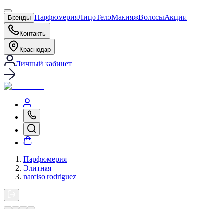
Парфюмерия
Лицо
Тело
Макияж
Волосы
Акции
Бренды
Контакты
Краснодар
Личный кабинет
Парфюмерия
Элитная
narciso rodriguez