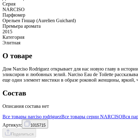
Серия
NARCISO
Парфюмер
Орельен Гишар (Aurelien Guichard)
Премьера аромата
2015
Категория
Элитная
О товаре
Дом Narciso Rodriguez открывает для нас новую главу в истор
эликсиров и любовных зелий. Narciso Eau de Toilette рассказыв
еще один элемент мистики в образе роковой женщины, яркий, ч
Состав
Описания состава нет
Все товары
narciso rodriguez
Все товары серии
NARCISO
Вся
па
Артикул:
1015715
Поделиться