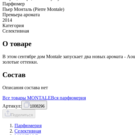
Парфюмер
Пьер Монталь (Pierre Montale)
Премьера аромата
2014
Категория
Селективная
О товаре
В этом сентябре дом Montale запускает два новых аромата - Ao
золотые оттенки.
Состав
Описания состава нет
Все товары
MONTALE
Вся
парфюмерия
Артикул:
1008296
Поделиться
Парфюмерия
Селективная