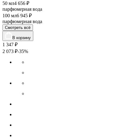
50 мл
4 656 ₽
парфюмерная вода
100 мл
6 945 ₽
парфюмерная вода
Смотреть всё
В корзину
1 347
₽
2 073
₽
-35%