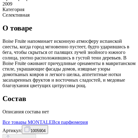
2009
Категория
Селективная
О товаре
Boise Fruite напоминает исконную атмосферу испанской
сиесты, когда город мгновенно пустеет, будто ударившись в
бега, чтобы скрыться от палящих лучей знойного южного
солнца, уютно расположившись в густой тени деревьев. В
Boise Fruite оживают причудливые орнаменты в мавританском
стиле, украшающие фасады домов, изящные узоры
домотканых ковров и легкого шелка, аппетитные нотки
засахаренных фруктов и восточных сладостей, и медовые
благоухания цветущих цитрусовы рощ.
Состав
Описания состава нет
Все товары
MONTALE
Вся
парфюмерия
Артикул:
1005904