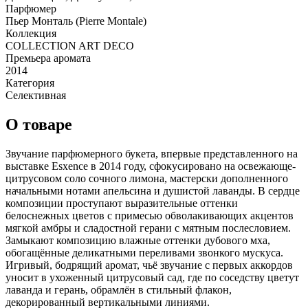
Парфюмер
Пьер Монталь (Pierre Montale)
Коллекция
COLLECTION ART DECO
Премьера аромата
2014
Категория
Селективная
О товаре
Звучание парфюмерного букета, впервые представленного на
выставке Esxence в 2014 году, сфокусировано на освежающе-
цитрусовом соло сочного лимона, мастерски дополненного
начальными нотами апельсина и душистой лаванды. В сердце
композиции проступают выразительные оттенки
белоснежных цветов с примесью обволакивающих акцентов
мягкой амбры и сладостной герани с мятным послесловием.
Замыкают композицию влажные оттенки дубового мха,
обогащённые деликатными переливами звонкого мускуса.
Игривый, бодрящий аромат, чьё звучание с первых аккордов
уносит в ухоженный цитрусовый сад, где по соседству цветут
лаванда и герань, обрамлён в стильный флакон,
декорированный вертикальными линиями.