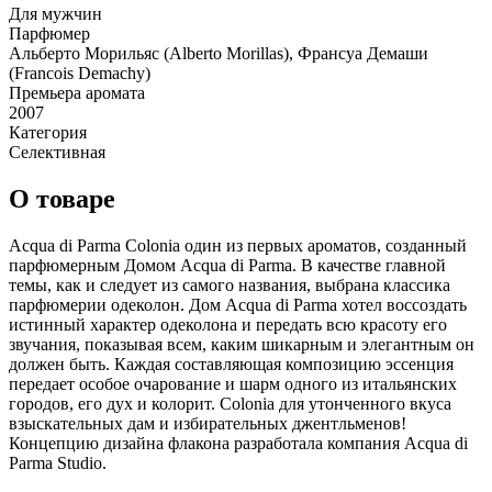
Для мужчин
Парфюмер
Альберто Морильяс (Alberto Morillas), Франсуа Демаши
(Francois Demachy)
Премьера аромата
2007
Категория
Селективная
О товаре
Acqua di Parma Colonia один из первых ароматов, созданный
парфюмерным Домом Acqua di Parma. В качестве главной
темы, как и следует из самого названия, выбрана классика
парфюмерии одеколон. Дом Acqua di Parma хотел воссоздать
истинный характер одеколона и передать всю красоту его
звучания, показывая всем, каким шикарным и элегантным он
должен быть. Каждая составляющая композицию эссенция
передает особое очарование и шарм одного из итальянских
городов, его дух и колорит. Colonia для утонченного вкуса
взыскательных дам и избирательных джентльменов!
Концепцию дизайна флакона разработала компания Acqua di
Parma Studio.