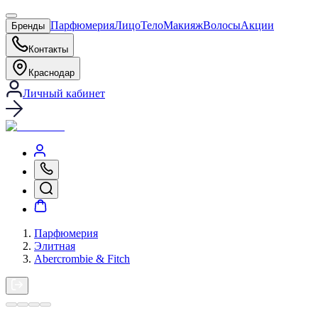
Парфюмерия
Лицо
Тело
Макияж
Волосы
Акции
Бренды
Контакты
Краснодар
Личный кабинет
Парфюмерия
Элитная
Abercrombie & Fitch