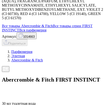
(AQUA), FRAGRANCE/PARFUM, ETHYLHEXYL
METHOXYCINNAMATE, ETHYLHEXYL SALICYLATE,
BUTYL METHOXYDIBENZOYLMETHANE, EXT. VIOLET 2
(CI 60730), RED 4 (CI 14700), YELLOW 5 (CI 19140), GREEN
5 (CI 61570)
Все товары
Abercrombie & Fitch
Все товары серии
FIRST
INSTINCT
Вся
парфюмерия
Артикул:
1014663
Поделиться
Парфюмерия
Элитная
Abercrombie & Fitch
Abercrombie & Fitch FIRST INSTINCT
30 мл туалетная вода