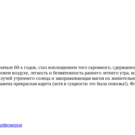
 начале 60-х годов, стал воплощением того скромного, сдержан
вежем воздухе, легкость и безмятежность раннего летнего утра,
х лучей утреннего солнца и завораживающая магия их живительн
ражена прекрасная карета (хотя в сущности это была повозка!)
арфюмерия