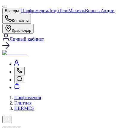
Парфюмерия
Лицо
Тело
Макияж
Волосы
Акции
Бренды
Контакты
Краснодар
Личный кабинет
Парфюмерия
Элитная
HERMES