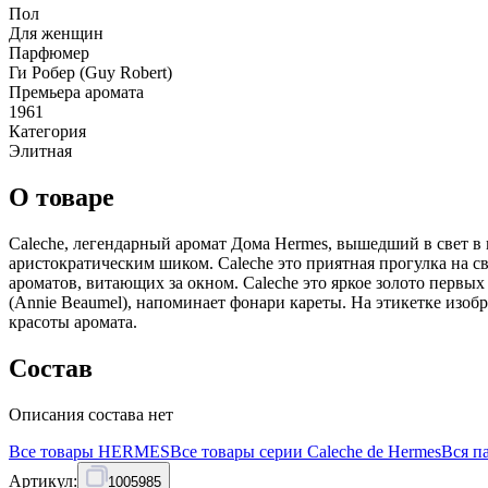
Пол
Для женщин
Парфюмер
Ги Робер (Guy Robert)
Премьера аромата
1961
Категория
Элитная
О товаре
Caleche, легендарный аромат Дома Hermes, вышедший в свет в
аристократическим шиком. Caleche это приятная прогулка на с
ароматов, витающих за окном. Caleche это яркое золото первы
(Annie Beaumel), напоминает фонари кареты. На этикетке изоб
красоты аромата.
Состав
Описания состава нет
Все товары
HERMES
Все товары серии
Caleche de Hermes
Вся
п
Артикул:
1005985