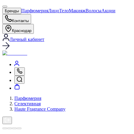
Парфюмерия
Лицо
Тело
Макияж
Волосы
Акции
Бренды
Контакты
Краснодар
Личный кабинет
Парфюмерия
Селективная
Haute Fragrance Company