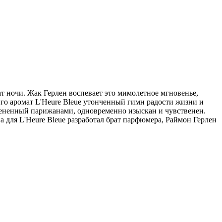
хат ночи. Жак Герлен воспевает это мимолетное мгновенье,
Его аромат L'Heure Bleue утонченный гимн радости жизни и
 оцененный парижанами, одновременно изыскан и чувственен.
 для L'Heure Bleue разработал брат парфюмера, Раймон Герлен