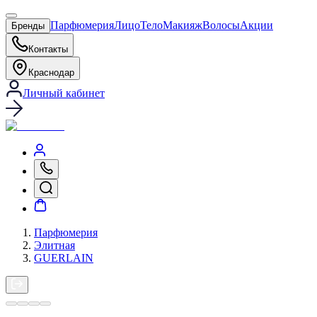
Парфюмерия
Лицо
Тело
Макияж
Волосы
Акции
Бренды
Контакты
Краснодар
Личный кабинет
Парфюмерия
Элитная
GUERLAIN