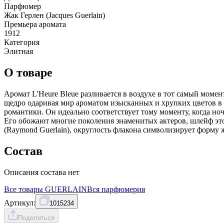
Парфюмер
Жак Герлен (Jacques Guerlain)
Премьера аромата
1912
Категория
Элитная
О товаре
Аромат L'Heure Bleue разливается в воздухе в тот самый момент
щедро одаривая мир ароматом изысканных и хрупких цветов в 
романтики. Он идеально соответствует тому моменту, когда но
Его обожают многие поколения знаменитых актеров, шлейф этог
(Raymond Guerlain), округлость флакона символизирует форму 
Состав
Описания состава нет
Все товары
GUERLAIN
Вся
парфюмерия
Артикул:
1015234
Поделиться