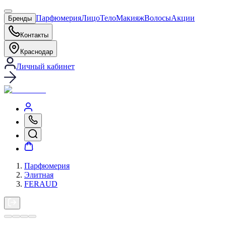
Парфюмерия
Лицо
Тело
Макияж
Волосы
Акции
Бренды
Контакты
Краснодар
Личный кабинет
Парфюмерия
Элитная
FERAUD