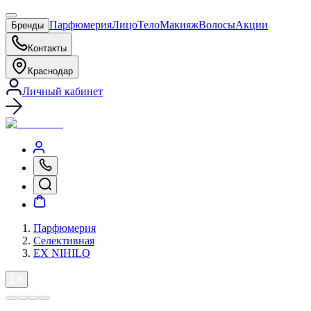
Парфюмерия
Лицо
Тело
Макияж
Волосы
Акции
Бренды
Контакты
Краснодар
Личный кабинет
Парфюмерия
Селективная
EX NIHILO