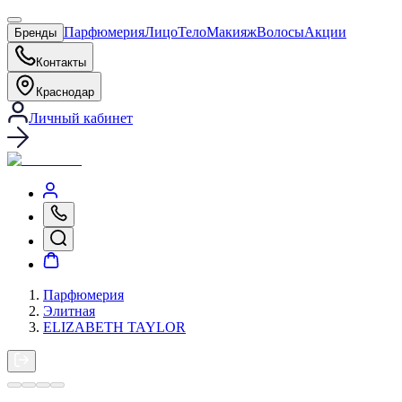
Парфюмерия
Лицо
Тело
Макияж
Волосы
Акции
Бренды
Контакты
Краснодар
Личный кабинет
Парфюмерия
Элитная
ELIZABETH TAYLOR