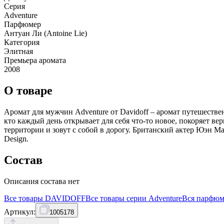
Серия
Adventure
Парфюмер
Антуан Ли (Antoine Lie)
Категория
Элитная
Премьера аромата
2008
О товаре
Аромат для мужчин Adventure от Davidoff – аромат путешестве
кто каждый день открывает для себя что-то новое, покоряет в
территории и зовут с собой в дорогу. Британский актер Юэн М
Design.
Состав
Описания состава нет
Все товары
DAVIDOFF
Все товары серии
Adventure
Вся
парфюм
Артикул:
1005178