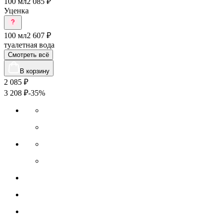
100 мл
2 085 ₽
Уценка
100 мл
2 607 ₽
туалетная вода
Смотреть всё
В корзину
2 085
₽
3 208
₽
-35%