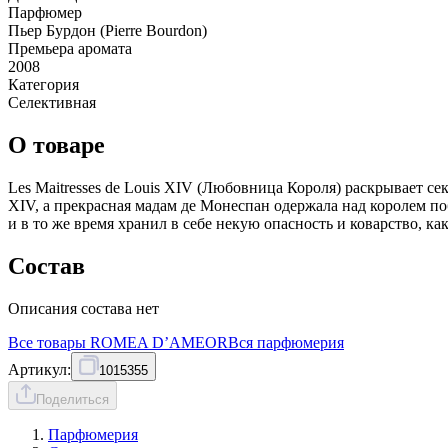
Парфюмер
Пьер Бурдон (Pierre Bourdon)
Премьера аромата
2008
Категория
Селективная
О товаре
Les Maitresses de Louis XIV (Любовница Короля) раскрывает 
XIV, а прекрасная мадам де Монеспан одержала над королем по
и в то же время хранил в себе некую опасность и коварство, ка
Состав
Описания состава нет
Все товары
ROMEA D’AMEOR
Вся
парфюмерия
Артикул:
1015355
Поделиться
Парфюмерия