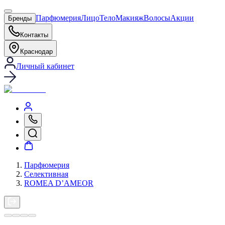
Парфюмерия
Лицо
Тело
Макияж
Волосы
Акции
Бренды
Контакты
Краснодар
Личный кабинет
Парфюмерия
Селективная
ROMEA D’AMEOR