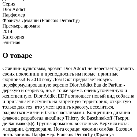
Серия
Dior Addict
Парфюмер
Франсуа Демаши (Francois Demachy)
Премьера аромата
2014
Категория
Элитная
О товаре
Ставший культовым, аромат Dior Addict не перестает удивлять
своих поклонниц и преподносить им новые, приятные
сюрпризы! В 2014 году Дом Dior предлагает новую,
переформулированную версию Dior Addict Eau de Parfum -
дерзкую и озорную, но, в то же время, очень утонченную и
женственную. Dior Addict EDP воплощает новый вид соблазна
и приглашает вступить на запретную территорию, открытую
только для тех, кто умеет ценить красоту, веселиться,
радоваться жизни и быть счастливыми! Концепцию дизайна
флакона разработал дизайнер Thierry de Baschmakoff (Тьерри
де Башмакофф). Группа ароматов: восточные. Верхняя нота:
мандарин, флердоранж. Нота сердца: жасмин самбак. Базовая
нота: ваниль. Парфюмер: Francois Demachy (Франсуа