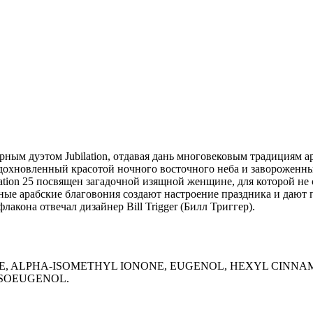
ым дуэтом Jubilation, отдавая дань многовековым традициям а
вдохновленный красотой ночного восточного неба и завороженны
lation 25 посвящен загадочной изящной женщине, для которой н
енные арабские благовония создают настроение праздника и даю
лакона отвечал дизайнер Bill Trigger (Билл Триггер).
E, ALPHA-ISOMETHYL IONONE, EUGENOL, HEXYL CINNAM
ISOEUGENOL.