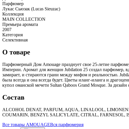
Парфюмер
Лукас Сьюзак (Lucas Sieuzac)
Коллекция
MAIN COLLECTION
Премьера аромата
2007
Категория
Селективная
О товаре
Парфюмерный Дом Amouage празднует свое 25-летие парфюмерн
Империи. Аромат для женщин Jubilation 25 создал парфюмер, 
замирает, и стираются грани между мифом и реальностью. Jubi
была всегда и она всегда будет. Цветы иланг-иланга и драгоц
купол оманской мечети Sultan Qaboos Grand Mosque. За дизайн ф
Состав
ALCOHOL DENAT, PARFUM, AQUA, LINALOOL, LIMONEN
COUMARIN, BENZYL SALICYLATE, CITRAL, FARNESOL, 
Все товары
AMOUAGE
Вся
парфюмерия