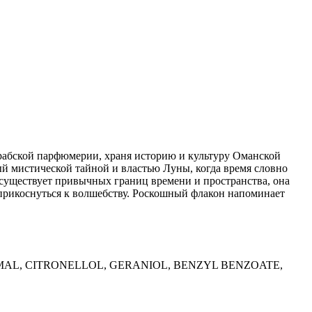
рабской парфюмерии, храня историю и культуру Оманской
й мистической тайной и властью Луны, когда время словно
е существует привычных границ времени и пространства, она
т прикоснуться к волшебству. Роскошный флакон напоминает
AL, CITRONELLOL, GERANIOL, BENZYL BENZOATE,