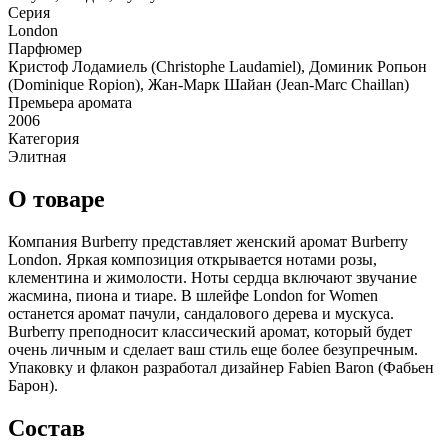
Серия
London
Парфюмер
Кристоф Лодамиель (Christophe Laudamiel), Доминик Ропьон
(Dominique Ropion), Жан-Марк Шайан (Jean-Marc Chaillan)
Премьера аромата
2006
Категория
Элитная
О товаре
Компания Burberry представляет женский аромат Burberry
London. Яркая композиция открывается нотами розы,
клементина и жимолости. Ноты сердца включают звучание
жасмина, пиона и тиаре. В шлейфе London for Women
останется аромат пачули, сандалового дерева и мускуса.
Burberry преподносит классический аромат, который будет
очень личным и сделает ваш стиль еще более безупречным.
Упаковку и флакон разработал дизайнер Fabien Baron (Фабьен
Барон).
Состав