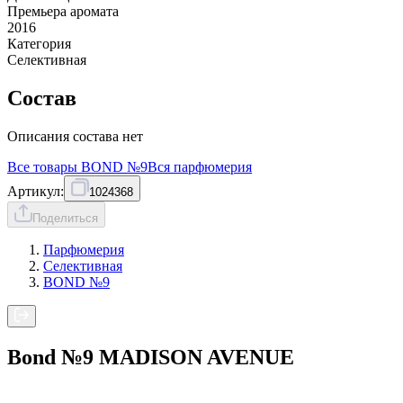
Премьера аромата
2016
Категория
Селективная
Состав
Описания состава нет
Все товары
BOND №9
Вся
парфюмерия
Артикул:
1024368
Поделиться
Парфюмерия
Селективная
BOND №9
Bond №9 MADISON AVENUE