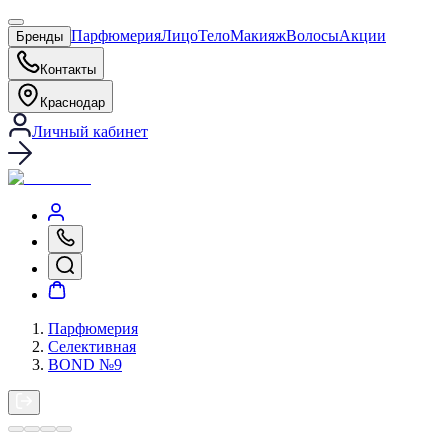
Парфюмерия
Лицо
Тело
Макияж
Волосы
Акции
Бренды
Контакты
Краснодар
Личный кабинет
Парфюмерия
Селективная
BOND №9