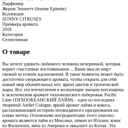
Парфюмер
Жером Эпинетт (Jerome Epinette)
Коллекция
SUNNY CITRUSES
Премьера аромата
2018
Категория
Селективная
О товаре
Вы хотите удивить любимого человека вечеринкой, которая
вернет счастливые воспоминания ... Ваши мысли ищут
свежий источник вдохновения. В такие моменты может быть
достаточно сверкающего аромата, чтобы открыть для себя
новый мир обонятельных нот, ярких цветов и тропической
жары. Все эти впечатления и волнующие эмоции воплощены
в экзотическом аромате тихоокеанского побережья. Pacific
Lime (ТИХООКЕАНСКИЙ ЛАЙМ) – одно из последних
творений Atelier Cologne, яркий аромат лайма и кокоса,
рассказывающий историю неожиданного празднования на
пляже мечты. Основными ингредиентами этого унисекс-
аромата являются лайм из Мексики, лимон из Италии, кокос
из Филиппин, мята из Америки и эвкалипт из Китая. Эта