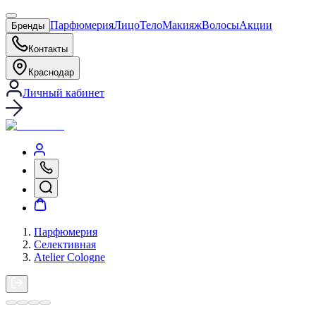
Парфюмерия
Лицо
Тело
Макияж
Волосы
Акции
Бренды
Контакты
Краснодар
Личный кабинет
Парфюмерия
Селективная
Atelier Cologne