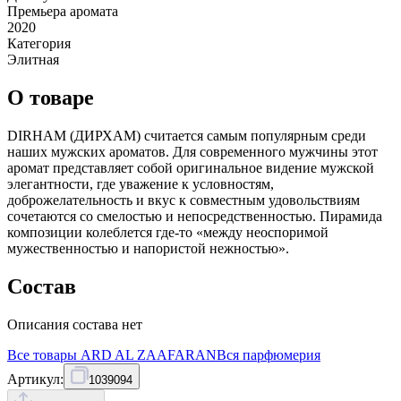
Премьера аромата
2020
Категория
Элитная
О товаре
DIRHAM (ДИРХАМ) считается самым популярным среди
наших мужских ароматов. Для современного мужчины этот
аромат представляет собой оригинальное видение мужской
элегантности, где уважение к условностям,
доброжелательность и вкус к совместным удовольствиям
сочетаются со смелостью и непосредственностью. Пирамида
композиции колеблется где-то «между неоспоримой
мужественностью и напористой нежностью».
Состав
Описания состава нет
Все товары
ARD AL ZAAFARAN
Вся
парфюмерия
Артикул:
1039094