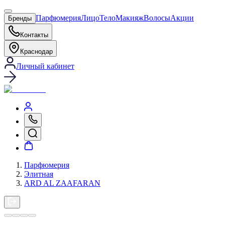
Парфюмерия
Лицо
Тело
Макияж
Волосы
Акции
Бренды
Контакты
Краснодар
Личный кабинет
Парфюмерия
Элитная
ARD AL ZAAFARAN