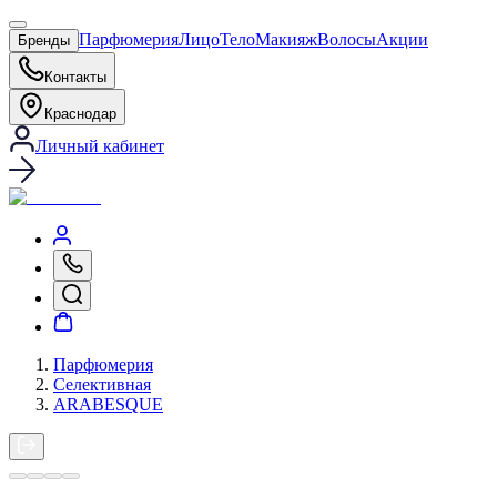
Парфюмерия
Лицо
Тело
Макияж
Волосы
Акции
Бренды
Контакты
Краснодар
Личный кабинет
Парфюмерия
Селективная
ARABESQUE