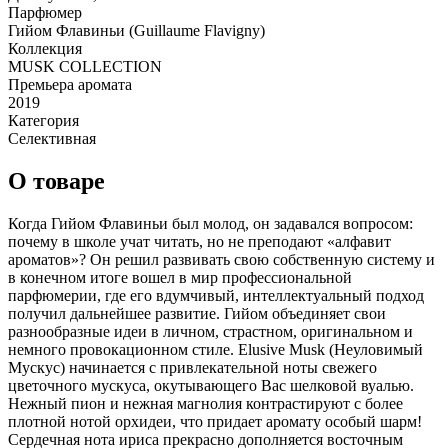
Парфюмер
Гийом Флавиньи (Guillaume Flavigny)
Коллекция
MUSK COLLECTION
Премьера аромата
2019
Категория
Селективная
О товаре
Когда Гийом Флавиньи был молод, он задавался вопросом:
почему в школе учат читать, но не преподают «алфавит
ароматов»? Он решил развивать свою собственную систему и
в конечном итоге вошел в мир профессиональной
парфюмерии, где его вдумчивый, интеллектуальный подход
получил дальнейшее развитие. Гийом объединяет свои
разнообразные идеи в личном, страстном, оригинальном и
немного провокационном стиле. Elusive Musk (Неуловимый
Мускус) начинается с привлекательной ноты свежего
цветочного мускуса, окутывающего Вас шелковой вуалью.
Нежный пион и нежная магнолия контрастируют с более
плотной нотой орхидеи, что придает аромату особый шарм!
Сердечная нота ириса прекрасно дополняется восточным