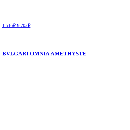
1 516
₽
-
9 702
₽
BVLGARI OMNIA AMETHYSTE