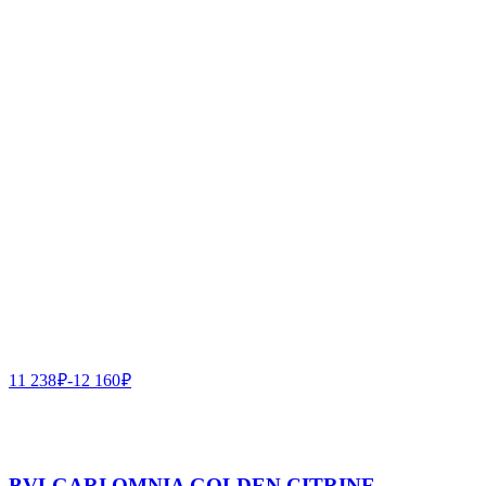
11 238
₽
-
12 160
₽
BVLGARI OMNIA GOLDEN CITRINE