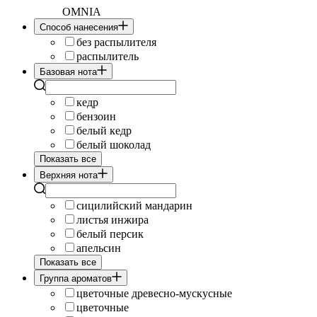
OMNIA
Cпособ нанесения
без распылителя
распылитель
Базовая нота
кедр
бензоин
белый кедр
белый шоколад
Показать все
Верхняя нота
сицилийский мандарин
листья инжира
белый персик
апельсин
Показать все
Группа ароматов
цветочные древесно-мускусные
цветочные