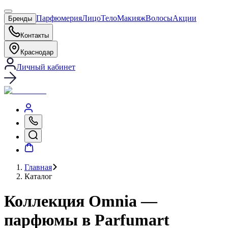
Парфюмерия
Лицо
Тело
Макияж
Волосы
Акции
Бренды
Контакты
Краснодар
Личный кабинет
Главная
Каталог
Коллекция Omnia —
парфюмы в Parfumart