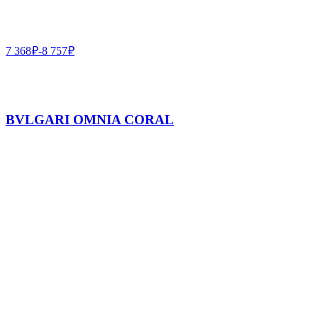
7 368
₽
-
8 757
₽
BVLGARI OMNIA CORAL