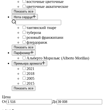
восточные цветочные
цветочные акватические
Показать все
Нота сердца
таитянский тиаре
тубероза
розовый франжипани
флердоранж
Показать все
Парфюмер
Альберто Морильяс (Alberto Morillas)
Премьера аромата
2021
2018
2005
2015
Показать все
Цена
От
До