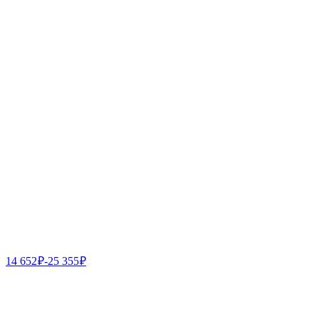
14 652
₽
-
25 355
₽