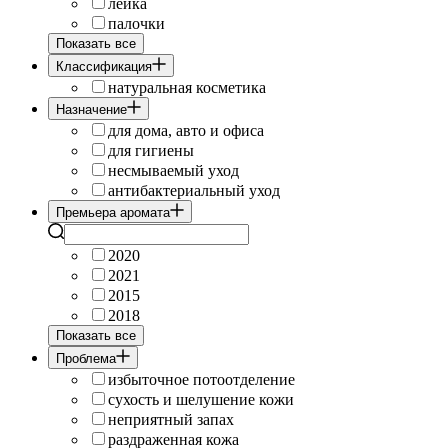
лейка
палочки
Показать все
Классификация
натуральная косметика
Назначение
для дома, авто и офиса
для гигиены
несмываемый уход
антибактериальный уход
Премьера аромата
2020
2021
2015
2018
Показать все
Проблема
избыточное потоотделение
сухость и шелушение кожи
неприятный запах
раздраженная кожа