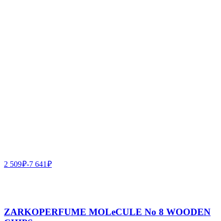
2 509
₽
-
7 641
₽
ZARKOPERFUME MOLeCULE No 8 WOODEN