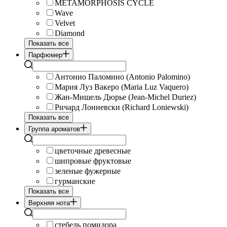
METAMORPHOSIS CYCLE
Wave
Velvet
Diamond
Показать все
Парфюмер
Антонио Паломино (Antonio Palomino)
Мария Луз Вакеро (Maria Luz Vaquero)
Жан-Мишель Дюрье (Jean-Michel Duriez)
Ричард Лониевски (Richard Loniewski)
Показать все
Группа ароматов
цветочные древесные
шипровые фруктовые
зеленые фужерные
гурманские
Показать все
Верхняя нота
стебель помидора