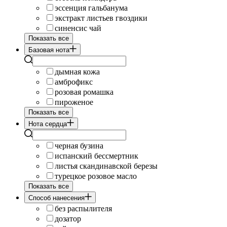
эссенция гальбанума
экстракт листьев гвоздики
синенсис чай
Показать все
Базовая нота
дымная кожа
амброфикс
розовая ромашка
пироженое
Показать все
Нота сердца
черная бузина
испанский бессмертник
листья скандинавской березы
турецкое розовое масло
Показать все
Cпособ нанесения
без распылителя
дозатор