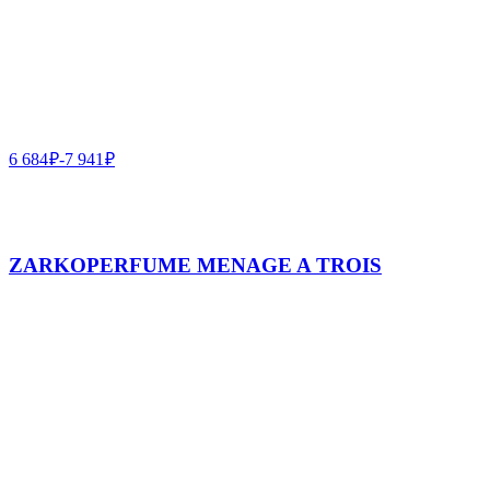
6 684
₽
-
7 941
₽
ZARKOPERFUME MENAGE A TROIS