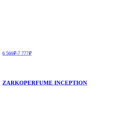
6 560
₽
-
7 777
₽
ZARKOPERFUME INCEPTION