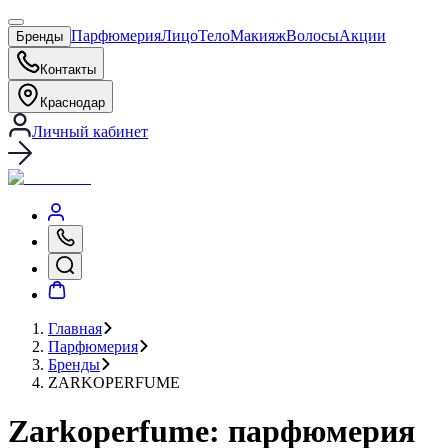
Парфюмерия
Лицо
Тело
Макияж
Волосы
Акции
Бренды
Контакты
Краснодар
Личный кабинет
Главная
Парфюмерия
Бренды
ZARKOPERFUME
Zarkoperfume: парфюмерия