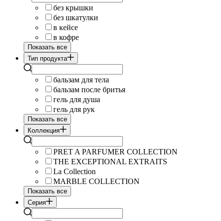
без крышки
без шкатулки
в кейсе
в кофре
Показать все
Тип продукта
бальзам для тела
бальзам после бритья
гель для душа
гель для рук
Показать все
Коллекция
PRET A PARFUMER COLLECTION
THE EXCEPTIONAL EXTRAITS
La Collection
MARBLE COLLECTION
Показать все
Серия