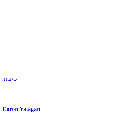
8 847
₽
Caron Yatagan