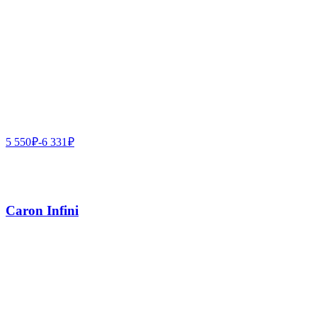
5 550
₽
-
6 331
₽
Caron Infini