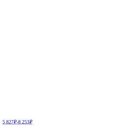
5 827
₽
-
8 253
₽