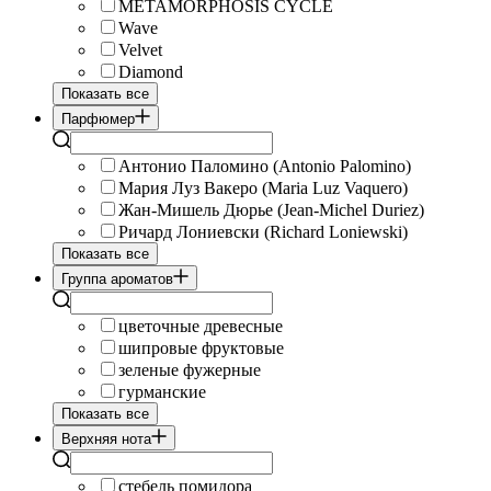
METAMORPHOSIS CYCLE
Wave
Velvet
Diamond
Показать все
Парфюмер
Антонио Паломино (Antonio Palomino)
Мария Луз Вакеро (Maria Luz Vaquero)
Жан-Мишель Дюрье (Jean-Michel Duriez)
Ричард Лониевски (Richard Loniewski)
Показать все
Группа ароматов
цветочные древесные
шипровые фруктовые
зеленые фужерные
гурманские
Показать все
Верхняя нота
стебель помидора