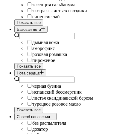
эссенция гальбанума
экстракт листьев гвоздики
синенсис чай
Показать все
Базовая нота
дымная кожа
амброфикс
розовая ромашка
пироженое
Показать все
Нота сердца
черная бузина
испанский бессмертник
листья скандинавской березы
турецкое розовое масло
Показать все
Cпособ нанесения
без распылителя
дозатор