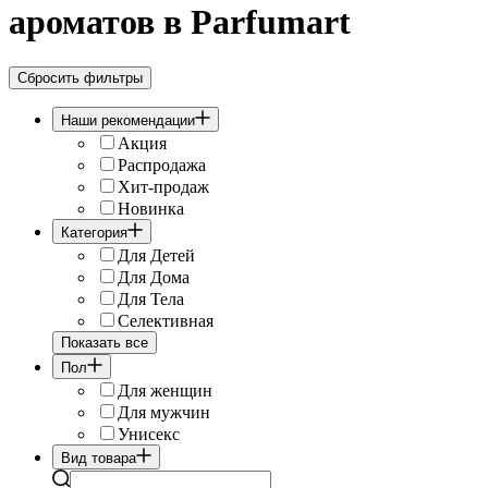
ароматов в Parfumart
Сбросить фильтры
Наши рекомендации
Акция
Распродажа
Хит-продаж
Новинка
Категория
Для Детей
Для Дома
Для Тела
Селективная
Показать все
Пол
Для женщин
Для мужчин
Унисекс
Вид товара