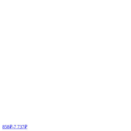
858
₽
-
7 737
₽