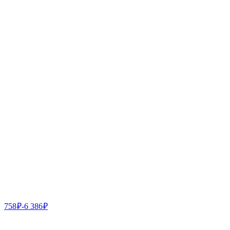
758
₽
-
6 386
₽