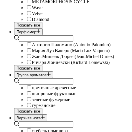
METAMORPHOSIS CYCLE
Wave
Velvet
Diamond
Показать все
Парфюмер
Антонио Паломино (Antonio Palomino)
Мария Луз Вакеро (Maria Luz Vaquero)
Жан-Мишель Дюрье (Jean-Michel Duriez)
Ричард Лониевски (Richard Loniewski)
Показать все
Группа ароматов
цветочные древесные
шипровые фруктовые
зеленые фужерные
гурманские
Показать все
Верхняя нота
стебель помидора