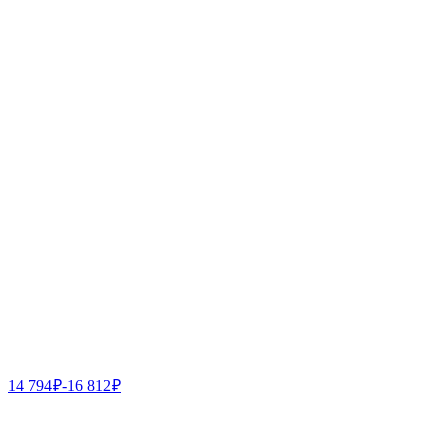
14 794
₽
-
16 812
₽