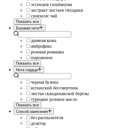
эссенция гальбанума
экстракт листьев гвоздики
синенсис чай
Показать все
Базовая нота
дымная кожа
амброфикс
розовая ромашка
пироженое
Показать все
Нота сердца
черная бузина
испанский бессмертник
листья скандинавской березы
турецкое розовое масло
Показать все
Cпособ нанесения
без распылителя
дозатор