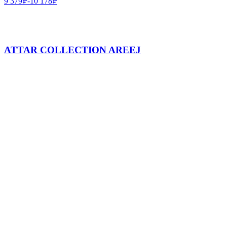
9 379
₽
-
10 178
₽
ATTAR COLLECTION AREEJ