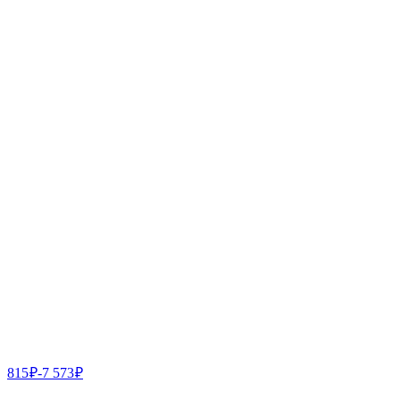
815
₽
-
7 573
₽