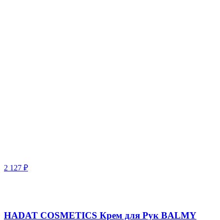
2 127
₽
HADAT COSMETICS Крем для Рук BALMY