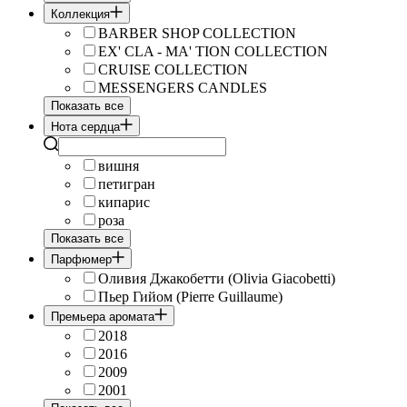
Коллекция
BARBER SHOP COLLECTION
EX' CLA - MA' TION COLLECTION
CRUISE COLLECTION
MESSENGERS CANDLES
Показать все
Нота сердца
вишня
петигран
кипарис
роза
Показать все
Парфюмер
Оливия Джакобетти (Olivia Giacobetti)
Пьер Гийом (Pierre Guillaume)
Премьера аромата
2018
2016
2009
2001