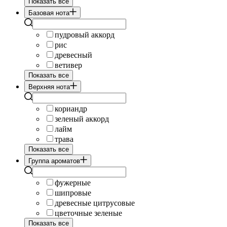
Показать все
Базовая нота
пудровый аккорд
рис
древесный
ветивер
Показать все
Верхняя нота
кориандр
зеленый аккорд
лайм
трава
Показать все
Группа ароматов
фужерные
шипровые
древесные цитрусовые
цветочные зеленые
Показать все