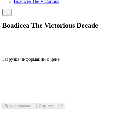
Boadicea The Victorious
Boadicea The Victorious Decade
Загрузка информации о цене
Другие варианты
Смотреть всё