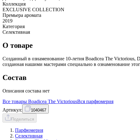
Коллекция
EXCLUSIVE COLLECTION
Премьера аромата
2019
Категория
Селективная
О товаре
Созданный в ознаменование 10-летия Boadicea The Victorious, 
созданная нашими мастерами специально в ознаменование этого
Состав
Описания состава нет
Все товары
Boadicea The Victorious
Вся
парфюмерия
Артикул:
1040467
Поделиться
Парфюмерия
Селективная