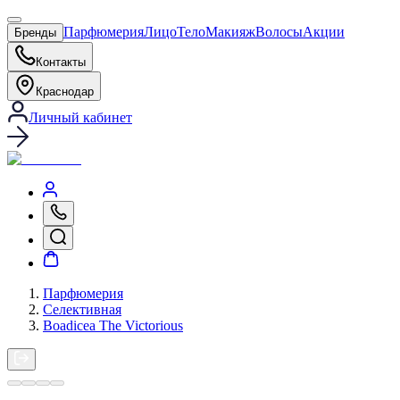
Парфюмерия
Лицо
Тело
Макияж
Волосы
Акции
Бренды
Контакты
Краснодар
Личный кабинет
Парфюмерия
Селективная
Boadicea The Victorious