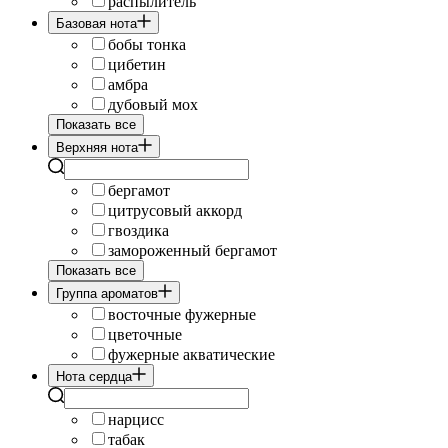
распылитель
Базовая нота
бобы тонка
цибетин
амбра
дубовый мох
Показать все
Верхняя нота
бергамот
цитрусовый аккорд
гвоздика
замороженный бергамот
Показать все
Группа ароматов
восточные фужерные
цветочные
фужерные акватические
Нота сердца
нарцисс
табак