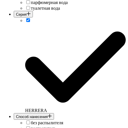
парфюмерная вода
туалетная вода
Серия
HERRERA
Cпособ нанесения
без распылителя