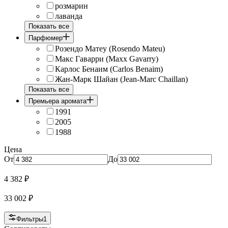
розмарин
лаванда
Показать все
Парфюмер
Розендо Матеу (Rosendo Mateu)
Макс Гаварри (Maxx Gavarry)
Карлос Бенаим (Carlos Benaim)
Жан-Марк Шайан (Jean-Marc Chaillan)
Показать все
Премьера аромата
1991
2005
1988
Цена
От
До
4 382
₽
33 002
₽
Фильтры
1