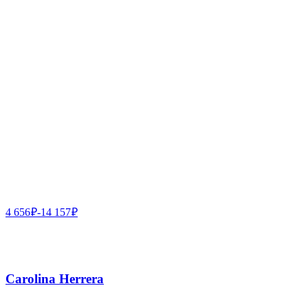
4 656
₽
-
14 157
₽
Carolina Herrera