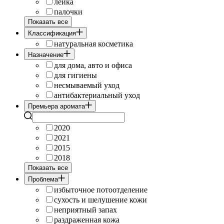
лейка
палочки
Показать все
Классификация
натуральная косметика
Назначение
для дома, авто и офиса
для гигиены
несмываемый уход
антибактериальный уход
Премьера аромата
2020
2021
2015
2018
Показать все
Проблема
избыточное потоотделение
сухость и шелушение кожи
неприятный запах
раздраженная кожа