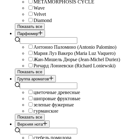
METAMORPHOSIS CYCLE
Wave
Velvet
Diamond
Показать все
Парфюмер
Антонио Паломино (Antonio Palomino)
Мария Луз Вакеро (Maria Luz Vaquero)
Жан-Мишель Дюрье (Jean-Michel Duriez)
Ричард Лониевски (Richard Loniewski)
Показать все
Группа ароматов
цветочные древесные
шипровые фруктовые
зеленые фужерные
гурманские
Показать все
Верхняя нота
стебель помидора