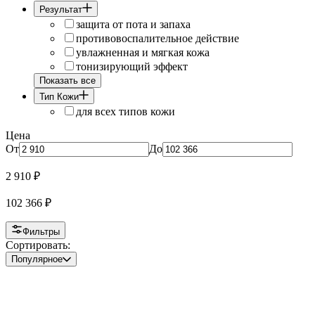
Результат
защита от пота и запаха
противовоспалительное действие
увлажненная и мягкая кожа
тонизирующий эффект
Показать все
Тип Кожи
для всех типов кожи
Цена
От
До
2 910
₽
102 366
₽
Фильтры
Сортировать:
Популярное