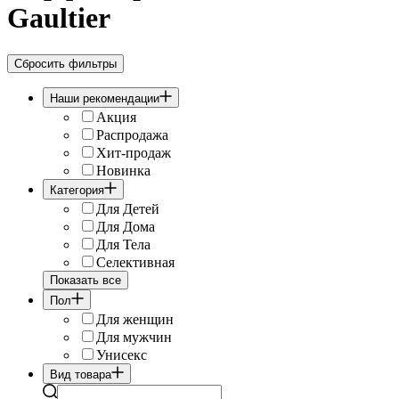
Gaultier
Сбросить фильтры
Наши рекомендации
Акция
Распродажа
Хит-продаж
Новинка
Категория
Для Детей
Для Дома
Для Тела
Селективная
Показать все
Пол
Для женщин
Для мужчин
Унисекс
Вид товара