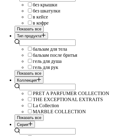
без крышки
без шкатулки
в кейсе
в кофре
Показать все
Тип продукта
бальзам для тела
бальзам после бритья
гель для душа
гель для рук
Показать все
Коллекция
PRET A PARFUMER COLLECTION
THE EXCEPTIONAL EXTRAITS
La Collection
MARBLE COLLECTION
Показать все
Серия