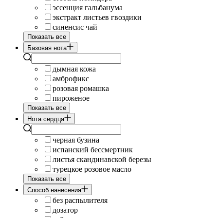
эссенция гальбанума
экстракт листьев гвоздики
синенсис чай
Показать все
Базовая нота
дымная кожа
амброфикс
розовая ромашка
пироженое
Показать все
Нота сердца
черная бузина
испанский бессмертник
листья скандинавской березы
турецкое розовое масло
Показать все
Cпособ нанесения
без распылителя
дозатор